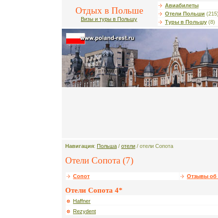
Авиабилеты
Отдых в Польше
Отели Польши
(215
Визы и туры в Польшу
Туры в Польшу
(8)
Навигация
:
Польша
/
отели
/ отели Сопота
Отели Сопота (7)
Сопот
Отзывы об 
Отели Сопота 4*
Haffner
Rezydent