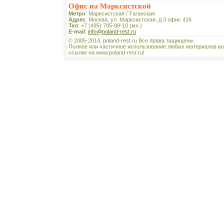
Офис на Марксистской
Метро
: Марксистская / Таганская
Адрес
: Москва, ул. Марксистская, д 3 офис 416
Тел
: +7 (495) 785-88-10 (мн.)
E-mail
:
info@poland-rest.ru
© 2005-2014, poland-rest.ru Все права защищены.
Полное или частичное использование любых материалов во
ссылке на www.poland-rest.ru!