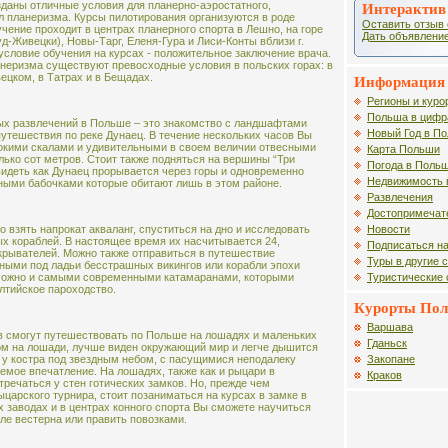
даны отличные условия для планерно-аэростатного,
Интерактив
л планеризма. Курсы пилотирования организуются в роде
Оставить отзыв 
чение проходит в центрах планерного спорта в Лешно, на горе
Дать объявление
д-Живецки), Новы-Тарг, Еленя-Гура и Лиси-Конты вблизи г.
условие обучения на курсах - положительное заключение врача.
неризма существуют превосходные условия в польских горах: в
ецком, в Татрах и в Бещадах.
Информация 
Регионы и куро
Польша в цифр
ых развлечений в Польше – это знакомство с ландшафтами
Новый Год в П
путешествия по реке Дунаец. В течение нескольких часов Вы
окими скалами и удивительными в своем величии отвесными
Карта Польши
лько сот метров. Стоит также подняться на вершины “Три
Погода в Поль
видеть как Дунаец прорывается через горы и одновременно
Недвижимость 
ными бабочками которые обитают лишь в этом районе.
Развлечения
Достопримечат
Новости
 взять напрокат акваланг, спуститься на дно и исследовать
х кораблей. В настоящее время их насчитывается 24,
Подписаться на
крывателей. Можно также отправиться в путешествие
Туры в другие 
ными под ладьи бесстрашных викингов или корабли эпохи
Туристические
можно и самыми современными катамаранами, которыми
лтийское пароходство.
Курорты По
Варшава
в смогут путешествовать по Польше на лошадях и маленьких
Гданьск
ом на лошади, лучше виден окружающий мир и легче дышится
Закопане
 у костра под звездным небом, с пасущимися неподалеку
емое впечатление. На лошадях, также как и рыцари в
Краков
тречаться у стен готических замков. Но, прежде чем
царского турнира, стоит позаниматься на курсах в замке в
 заводах и в центрах конного спорта Вы сможете научиться
иле вестерна или править повозками.