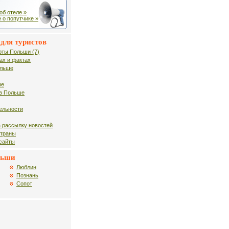
об отеле »
 о попутчике »
для туристов
рты Польши (7)
ах и фактах
ольше
ше
в Польше
ельности
 рассылку новостей
страны
 сайты
льши
Люблин
Познань
Сопот