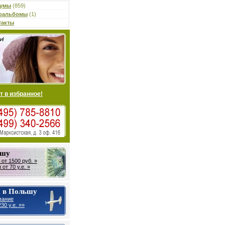
умы
(859)
оальбомы
(1)
такты
т в избранное!
ьшу
от 1500 руб. »
от 70 у.е. »
 в Польшу
вание
30 у.е. »»