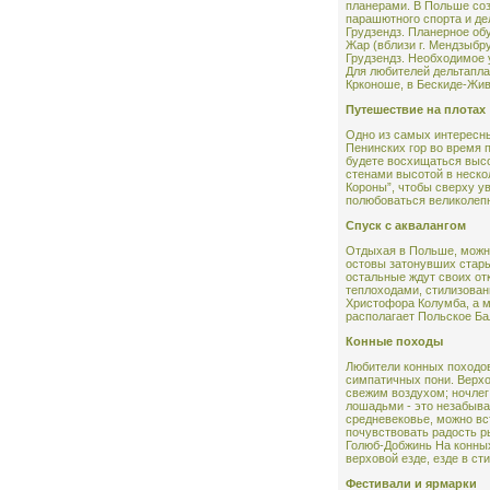
планерами. В Польше соз
парашютного спорта и де
Грудзендз. Планерное обу
Жар (вблизи г. Мендзыбру
Грудзендз. Необходимое 
Для любителей дельтапла
Крконоше, в Бескиде-Жив
Путешествие на плотах
Одно из самых интересн
Пенинских гор во время 
будете восхищаться выс
стенами высотой в неско
Короны”, чтобы сверху у
полюбоваться великолеп
Cпуск с аквалангом
Отдыхая в Польше, можно
остовы затонувших стары
остальные ждут своих от
теплоходами, стилизован
Христофора Колумба, а 
располагает Польское Ба
Конные походы
Любители конных походо
симпатичных пони. Верх
свежим воздухом; ночлег
лошадьми - это незабыва
средневековье, можно вс
почувствовать радость ры
Голюб-Добжинь На конных
верховой езде, езде в ст
Фестивали и ярмарки