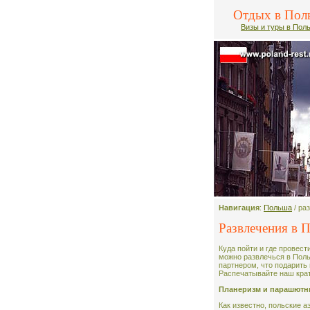
Отдых в Пол
Визы и туры в Пол
Навигация
:
Польша
/ ра
Развлечения в 
Куда пойти и где провес
можно развлечься в Поль
партнером, что подарить
Распечатывайте наш крат
Планеризм и парашютн
Как известно, польские 