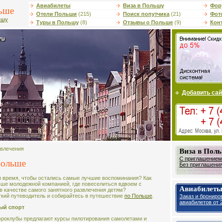
Авиабилеты
Виза в Польшу
Фор
ьше
Отели Польши
(215)
Поиск попутчика
(21)
Фот
ьшу
Туры в Польшу
(8)
Отзывы о Польше
(9)
Кон
Добавить сай
звлечения
Виза в Пол
С приглашением 
Польше
Без приглашения 
ти время, чтобы остались самые лучшие воспоминания? Как
ше молодежной компанией, где повеселиться вдвоем с
Авиабилеты
 в качестве самого занятного развлечения детям?
кий путеводитель и собирайтесь в путешествие
по Польше
.
Заказ и брониро
авиабилетов от 2
ый спорт
аэроклубы предлагают курсы пилотирования самолетами и