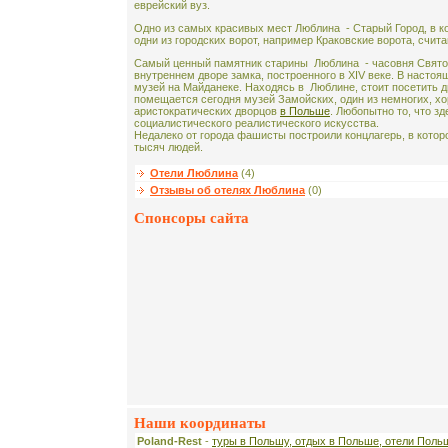
еврейский вуз.
Одно из самых красивых мест Люблина - Старый Город, в к
одни из городских ворот, например Краковские ворота, счи
Самый ценный памятник старины Люблина - часовня Свят
внутреннем дворе замка, построенного в XIV веке. В насто
музей на Майданеке. Находясь в Люблине, стоит посетить дв
помещается сегодня музей Замойских, один из немногих, 
аристократических дворцов
в Польше
. Любопытно то, что з
социалистического реалистического искусства.
Недалеко от города фашисты построили концлагерь, в кото
тысяч людей.
Отели Люблина
(4)
Отзывы об отелях Люблина
(0)
Спонсоры сайта
Наши координаты
Poland-Rest
-
туры в Польшу, отдых в Польше, отели Поль