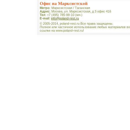
Офис на Марксистской
Метро
: Марксистская / Таганская
Адрес
: Москва, ул. Марксистская, д 3 офис 416
Тел
: +7 (495) 785-88-10 (мн.)
E-mail
:
info@poland-rest.ru
© 2005-2014, poland-rest.ru Все права защищены.
Полное или частичное использование любых материалов во
ссылке на www.poland-rest.ru!