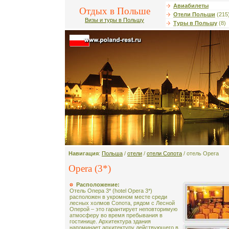
Авиабилеты
Отдых в Польше
Отели Польши
(215
Визы и туры в Польшу
Туры в Польшу
(8)
Навигация
:
Польша
/
отели
/
отели Сопота
/ отель Opera
Opera (3*)
Расположение:
Отель Опера 3* (hotel Opera 3*)
расположен в укромном месте среди
лесных холмов Сопота, рядом с Лесной
Оперой – это гарантирует неповторимую
атмосферу во время пребывания в
гостинице. Архитектура здания
напоминает архитектуру действующего в