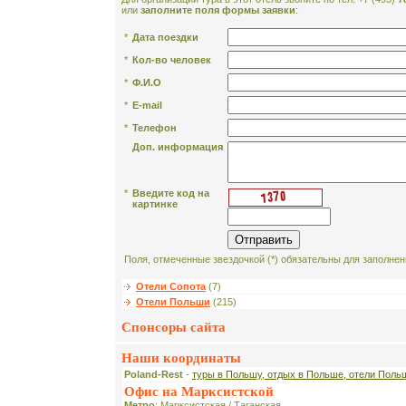
или
заполните поля формы заявки
:
*
Дата поездки
*
Кол-во человек
*
Ф.И.О
*
E-mail
*
Телефон
Доп. информация
*
Введите код на
картинке
Поля, отмеченные звездочкой (*) обязательны для заполнен
Отели Сопота
(7)
Отели Польши
(215)
Спонсоры сайта
Наши координаты
Poland-Rest
-
туры в Польшу, отдых в Польше, отели Поль
Офис на Марксистской
Метро
: Марксистская / Таганская