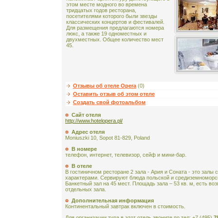
этом месте модного во времена
тридцатых годов ресторана,
посетителями которого были звезды
классических концертов и фестивалей.
Для размещения предлагаются номера
люкс, а также 19 одноместных и
двухместных. Общее количество мест
45.
Отзывы об отеле Opera
(0)
Оставить отзыв об этом отеле
Создать свой фотоальбом
Сайт отеля
http://www.hotelopera.pl/
Адрес отеля
Moniuszki 10, Sopot 81-829, Poland
В номере
телефон, интернет, телевизор, сейф и мини-бар.
В отеле
В гостиничном ресторане 2 зала - Ария и Соната - это залы
характерами. Сервируют блюда польской и средиземноморс
Банкетный зал на 45 мест. Площадь зала – 53 кв. м, есть во
отдельных зала.
Дополнительная информация
Континентальный завтрак включен в стоимость.
Для организации тура в этот отель звоните по тел: +7 (495)
7