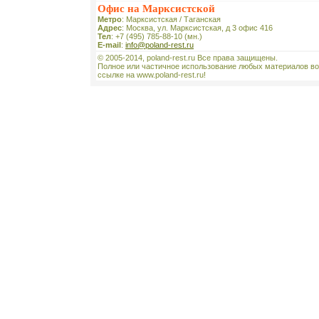
Офис на Марксистской
Метро
: Марксистская / Таганская
Адрес
: Москва, ул. Марксистская, д 3 офис 416
Тел
: +7 (495) 785-88-10 (мн.)
E-mail
:
info@poland-rest.ru
© 2005-2014, poland-rest.ru Все права защищены.
Полное или частичное использование любых материалов во
ссылке на www.poland-rest.ru!