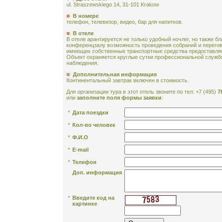
ul. Straszewskiego 14, 31-101 Krakow
В номере
телефон, телевизор, видео, бар для напитков.
В отеле
В отеле арантируется не только удобный ночлег, но также 
конференцзалу возможность проведения собраний и перегов
имеющих собственные транспортные средства предоставляе
Объект охраняется круглые сутки профессиональной служб
наблюдения.
Дополнительная информация
Континентальный завтрак включен в стоимость.
Для организации тура в этот отель звоните по тел: +7 (495)
7
или
заполните поля формы заявки
:
*
Дата поездки
*
Кол-во человек
*
Ф.И.О
*
E-mail
*
Телефон
Доп. информация
*
Введите код на
картинке