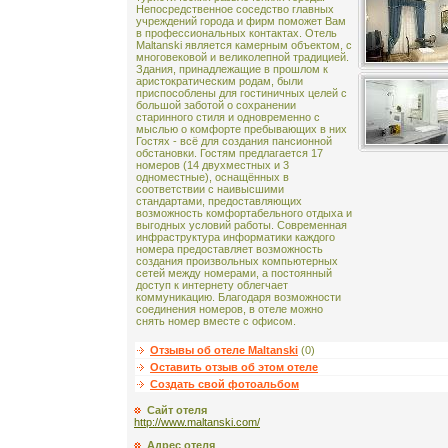
Непосредственное соседство главных
учреждений города и фирм поможет Вам
в профессиональных контактах. Отель
Maltanski является камерным объектом, с
многовековой и великолепной традицией.
Здания, принадлежащие в прошлом к
аристократическим родам, были
приспособлены для гостиничных целей с
большой заботой о сохранении
старинного стиля и одновременно с
мыслью о комфорте пребывающих в них
Гостях - всё для создания пансионной
обстановки. Гостям предлагается 17
номеров (14 двухместных и 3
одноместные), оснащённых в
соответствии с наивысшими
стандартами, предоставляющих
возможность комфортабельного отдыха и
выгодных условий работы. Современная
инфраструктура информатики каждого
номера предоставляет возможность
создания произвольных компьютерных
сетей между номерами, а постоянный
доступ к интернету облегчает
коммуникацию. Благодаря возможности
соединения номеров, в отеле можно
снять номер вместе с офисом.
Отзывы об отеле Maltanski
(0)
Оставить отзыв об этом отеле
Создать свой фотоальбом
Сайт отеля
http://www.maltanski.com/
Адрес отеля