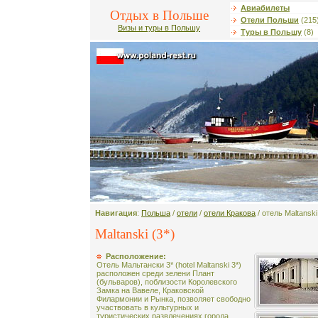
Авиабилеты
Отдых в Польше
Отели Польши
(215
Визы и туры в Польшу
Туры в Польшу
(8)
Навигация
:
Польша
/
отели
/
отели Кракова
/ отель Maltanski
Maltanski (3*)
Расположение:
Отель Мальтански 3* (hotel Maltanski 3*)
расположен среди зелени Плант
(бульваров), поблизости Королевского
Замка на Вавеле, Краковской
Филармонии и Рынка, позволяет свободно
участвовать в культурных и
туристических развлечениях города.