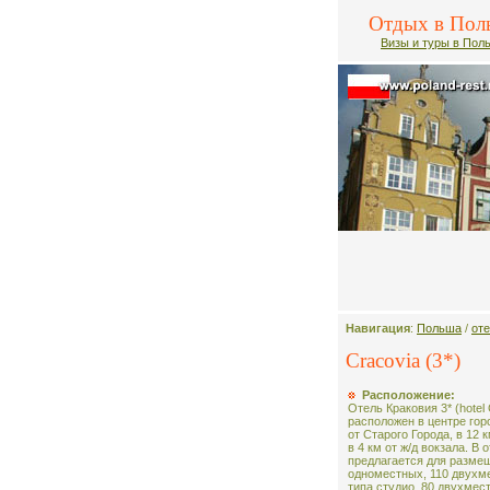
Отдых в Пол
Визы и туры в Пол
Навигация
:
Польша
/
от
Cracovia (3*)
Расположение:
Отель Краковия 3* (hotel 
расположен в центре гор
от Старого Города, в 12 
в 4 км от ж/д вокзала. В 
предлагается для разме
одноместных, 110 двухм
типа студио, 80 двухмес