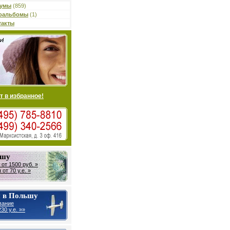
умы
(859)
оальбомы
(1)
такты
т в избранное!
ьшу
от 1500 руб. »
от 70 у.е. »
 в Польшу
вание
30 у.е. »»