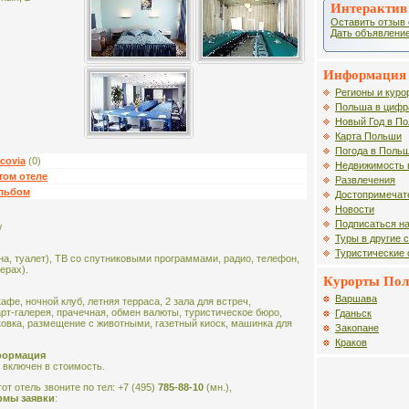
Интерактив
Оставить отзыв 
Дать объявление
Информация 
Регионы и куро
Польша в цифр
Новый Год в П
Карта Польши
Погода в Поль
covia
(0)
Недвижимость 
том отеле
Развлечения
альбом
Достопримечат
Новости
Подписаться на
w
Туры в другие 
Туристические
на, туалет), ТВ со спутниковыми программами, радио, телефон,
ерах).
Курорты По
Варшава
кафе, ночной клуб, летняя терраса, 2 зала для встреч,
арт-галерея, прачечная, обмен валюты, туристическое бюро,
Гданьск
ковка, размещение с животными, газетный киоск, машинка для
Закопане
Краков
формация
 включен в стоимость.
от отель звоните по тел: +7 (495)
785-88-10
(мн.),
рмы заявки
: