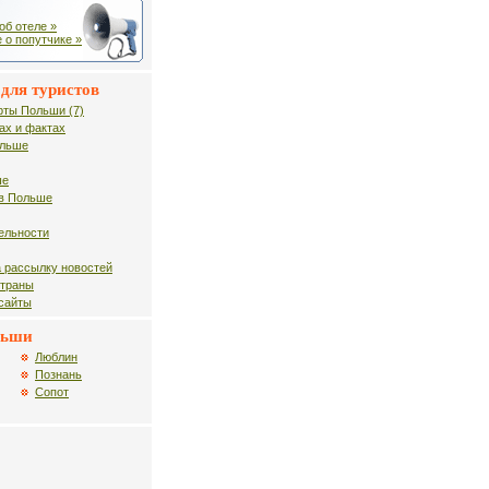
об отеле »
 о попутчике »
для туристов
рты Польши (7)
ах и фактах
ольше
ше
в Польше
ельности
 рассылку новостей
страны
 сайты
льши
Люблин
Познань
Сопот