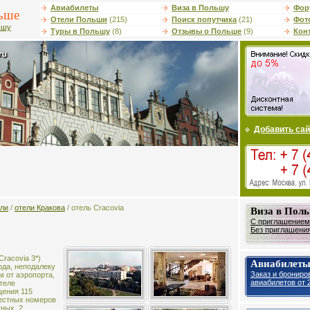
Авиабилеты
Виза в Польшу
Фор
ьше
Отели Польши
(215)
Поиск попутчика
(21)
Фот
ьшу
Туры в Польшу
(8)
Отзывы о Польше
(9)
Кон
Добавить сай
ели
/
отели Кракова
/ отель Cracovia
Виза в Пол
С приглашением 
Без приглашения 
Cracovia 3*)
Авиабилеты
ода, неподалеку
Заказ и брониро
км от аэропорта,
авиабилетов от 2
отеле
щения 115
естных номеров
тных, 2