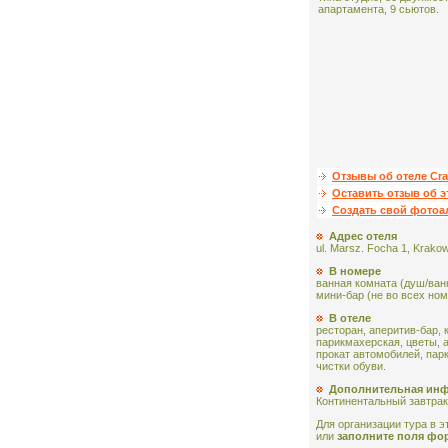
апартамента, 9 сьютов.
Отзывы об отеле Cra
Оставить отзыв об э
Создать свой фото
Адрес отеля
ul. Marsz. Focha 1, Krako
В номере
ванная комната (душ/ван
мини-бар (не во всех ном
В отеле
ресторан, аперитив-бар, 
парикмахерская, цветы, 
прокат автомобилей, пар
чистки обуви.
Дополнительная ин
Континентальный завтрак
Для организации тура в эт
или
заполните поля фо