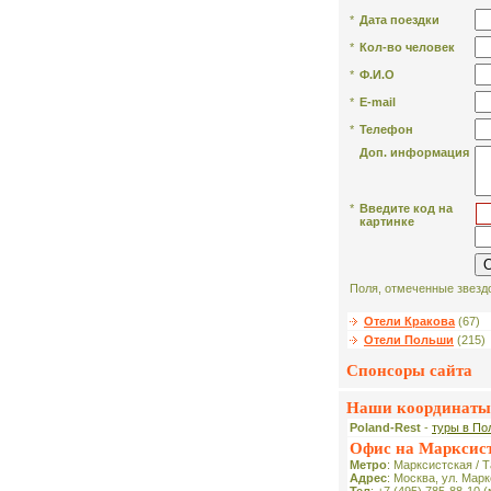
*
Дата поездки
*
Кол-во человек
*
Ф.И.О
*
E-mail
*
Телефон
Доп. информация
*
Введите код на
картинке
Поля, отмеченные звездо
Отели Кракова
(67)
Отели Польши
(215)
Спонсоры сайта
Наши координаты
Poland-Rest
-
туры в По
Офис на Марксис
Метро
: Марксистская / 
Адрес
: Москва, ул. Мар