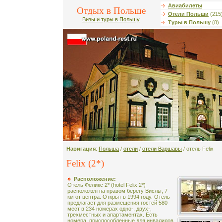
Авиабилеты
Отдых в Польше
Отели Польши
(215
Визы и туры в Польшу
Туры в Польшу
(8)
Навигация
:
Польша
/
отели
/
отели Варшавы
/ отель Felix
Felix (2*)
Расположение:
Отель Феликс 2* (hotel Felix 2*)
расположен на правом берегу Вислы, 7
км от центра. Открыт в 1994 году. Отель
предлагает для размещения гостей 580
мест в 234 номерах одно-, двух-,
трехместных и апартаментах. Есть
номера, приспособленные для инвалидов.