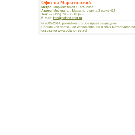
Офис на Марксистской
Метро
: Марксистская / Таганская
Адрес
: Москва, ул. Марксистская, д 3 офис 416
Тел
: +7 (495) 785-88-10 (мн.)
E-mail
:
info@poland-rest.ru
© 2005-2014, poland-rest.ru Все права защищены.
Полное или частичное использование любых материалов во
ссылке на www.poland-rest.ru!