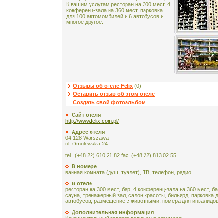
К вашим услугам ресторан на 300 мест, 4
конференц-зала на 360 мест, парковка
для 100 автомомбилей и 6 автобусов и
многое другое.
Отзывы об отеле Felix
(0)
Оставить отзыв об этом отеле
Создать свой фотоальбом
Сайт отеля
http://www.felix.com.pl/
Адрес отеля
04-128 Warszawa
ul. Omulewska 24
tel.: (+48 22) 610 21 82 fax. (+48 22) 813 02 55
В номере
ванная комната (душ, туалет), ТВ, телефон, радио.
В отеле
ресторан на 300 мест, бар, 4 конференц-зала на 360 мест, б
сауна, тренажерный зал, салон красоты, бильярд, парковка 
автобусов, размещение с животными, номера для инвалидов
Дополнительная информация