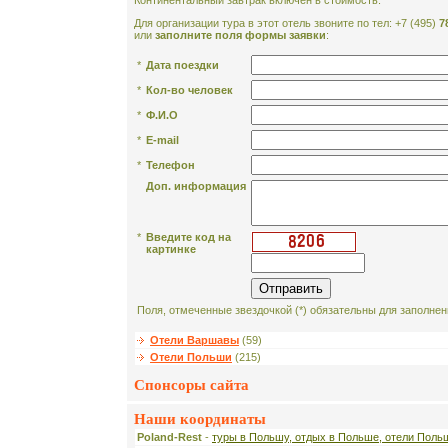
Континентальный завтрак включен в стоимость.
Для организации тура в этот отель звоните по тел: +7 (495)
7
или
заполните поля формы заявки
:
*
Дата поездки
*
Кол-во человек
*
Ф.И.О
*
E-mail
*
Телефон
Доп. информация
*
Введите код на
картинке
Поля, отмеченные звездочкой (*) обязательны для заполнен
Отели Варшавы
(59)
Отели Польши
(215)
Спонсоры сайта
Наши координаты
Poland-Rest
-
туры в Польшу, отдых в Польше, отели Поль