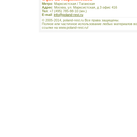
Метро
: Марксистская / Таганская
Адрес
: Москва, ул. Марксистская, д 3 офис 416
Тел
: +7 (495) 785-88-10 (мн.)
E-mail
:
info@poland-rest.ru
© 2005-2014, poland-rest.ru Все права защищены.
Полное или частичное использование любых материалов во
ссылке на www.poland-rest.ru!