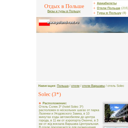
Авиабилеты
Отдых в Польше
Отели Польши
(215
Визы и туры в Польшу
Туры в Польшу
(8)
Навигация
:
Польша
/
отели
/
отели Варшавы
/ отель Solec
Solec (3*)
Расположение:
Отель Солек 3* (hotel Solec 3*)
расположен в нескольких шагах от парка
Лазенки и Уяздовского Замка, в 10
минутах езды автомобилем до центра
города, в 11 км от аэропорта Окенче, в 3
км от ж/д вокзала Варшава Центральная.
В отеле предлагается для размещения