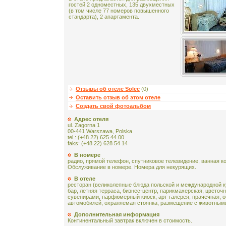
гостей 2 одноместных, 135 двухместных
(в том числе 77 номеров повышенного
стандарта), 2 апартамента.
Отзывы об отеле Solec
(0)
Оставить отзыв об этом отеле
Создать свой фотоальбом
Адрес отеля
ul. Zagorna 1
00-441 Warszawa, Polska
tel.: (+48 22) 625 44 00
faks: (+48 22) 628 54 14
В номере
радио, прямой телефон, спутниковое телевидение, ванная ко
Обслуживание в номере. Номера для некурящих.
В отеле
ресторан (великолепные блюда польской и международной ку
бар, летняя терраса, бизнес-центр, парикмахерская, цветочн
сувенирами, парфюмерный киоск, арт-галерея, прачечная, 
автомобилей, охраняемая стоянка, размещение с животным
Дополнительная информация
Континентальный завтрак включен в стоимость.