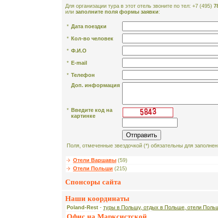
Для организации тура в этот отель звоните по тел: +7 (495)
7
или
заполните поля формы заявки
:
*
Дата поездки
*
Кол-во человек
*
Ф.И.О
*
E-mail
*
Телефон
Доп. информация
*
Введите код на
картинке
Поля, отмеченные звездочкой (*) обязательны для заполнен
Отели Варшавы
(59)
Отели Польши
(215)
Спонсоры сайта
Наши координаты
Poland-Rest
-
туры в Польшу, отдых в Польше, отели Поль
Офис на Марксистской