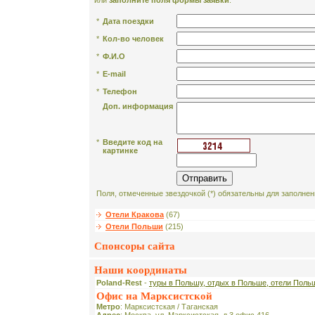
или
заполните поля формы заявки
:
*
Дата поездки
*
Кол-во человек
*
Ф.И.О
*
E-mail
*
Телефон
Доп. информация
*
Введите код на
картинке
Поля, отмеченные звездочкой (*) обязательны для заполнен
Отели Кракова
(67)
Отели Польши
(215)
Спонсоры сайта
Наши координаты
Poland-Rest
-
туры в Польшу, отдых в Польше, отели Поль
Офис на Марксистской
Метро
: Марксистская / Таганская