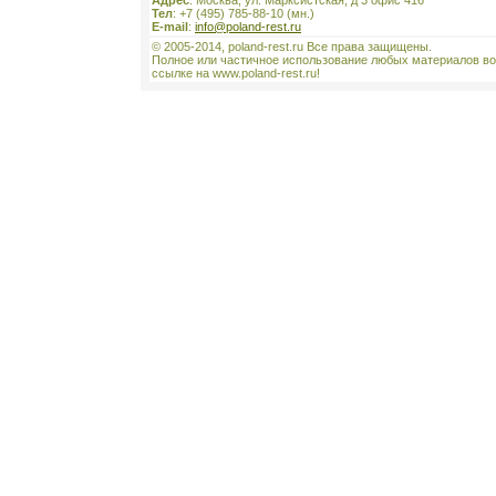
Адрес
: Москва, ул. Марксистская, д 3 офис 416
Тел
: +7 (495) 785-88-10 (мн.)
E-mail
:
info@poland-rest.ru
© 2005-2014, poland-rest.ru Все права защищены.
Полное или частичное использование любых материалов во
ссылке на www.poland-rest.ru!