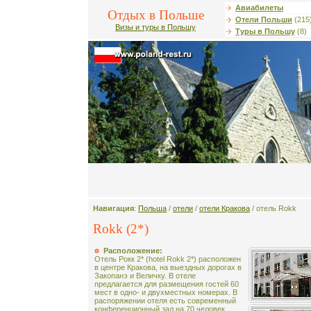
Авиабилеты
Отдых в Польше
Отели Польши
(215
Визы и туры в Польшу
Туры в Польшу
(8)
Навигация
:
Польша
/
отели
/
отели Кракова
/ отель Rokk
Rokk (2*)
Расположение:
Отель Рокк 2* (hotel Rokk 2*) расположен
в центре Кракова, на выездных дорогах в
Закопанэ и Величку. В отеле
предлагается для размещения гостей 60
мест в одно- и двухместных номерах. В
распоряжении отеля есть современный
конференционный зал на 70 человек,