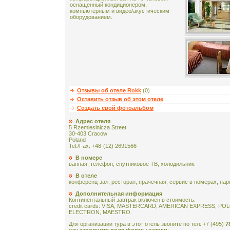
оснащенный кондиционером,
компьютерным и видео/акустическим
оборудованием.
Отзывы об отеле Rokk
(0)
Оставить отзыв об этом отеле
Создать свой фотоальбом
Адрес отеля
5 Rzemieslnicza Street
30-403 Cracow
Poland
Tel./Fax: +48-(12) 2691566
В номере
ванная, телефон, спутниковое ТВ, холодильник.
В отеле
конференц-зал, ресторан, прачечная, сервис в номерах, пар
Дополнительная информация
Континентальный завтрак включен в стоимость.
credit cards: VISA, MASTERCARD, AMERICAN EXPRESS, P
ELECTRON, MAESTRO.
Для организации тура в этот отель звоните по тел: +7 (495)
7