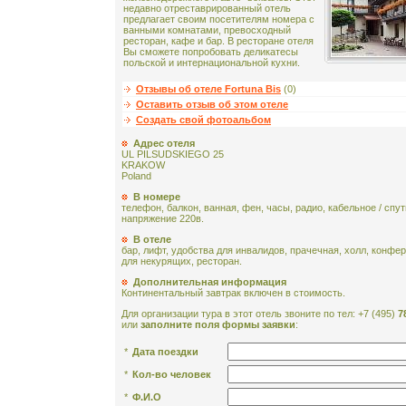
недавно отреставрированный отель
предлагает своим посетителям номера с
ванными комнатами, превосходный
ресторан, кафе и бар. В ресторане отеля
Вы сможете попробовать деликатесы
польской и интернациональной кухни.
Отзывы об отеле Fortuna Bis
(0)
Оставить отзыв об этом отеле
Создать свой фотоальбом
Адрес отеля
UL PILSUDSKIEGO 25
KRAKOW
Poland
В номере
телефон, балкон, ванная, фен, часы, радио, кабельное / спу
напряжение 220в.
В отеле
бар, лифт, удобства для инвалидов, прачечная, холл, конфе
для некурящих, ресторан.
Дополнительная информация
Континентальный завтрак включен в стоимость.
Для организации тура в этот отель звоните по тел: +7 (495)
7
или
заполните поля формы заявки
:
*
Дата поездки
*
Кол-во человек
*
Ф.И.О