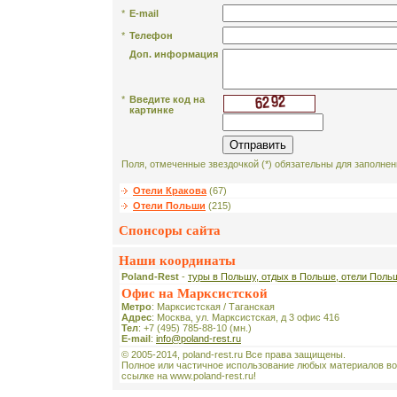
*
E-mail
*
Телефон
Доп. информация
*
Введите код на
картинке
Поля, отмеченные звездочкой (*) обязательны для заполнен
Отели Кракова
(67)
Отели Польши
(215)
Спонсоры сайта
Наши координаты
Poland-Rest
-
туры в Польшу, отдых в Польше, отели Поль
Офис на Марксистской
Метро
: Марксистская / Таганская
Адрес
: Москва, ул. Марксистская, д 3 офис 416
Тел
: +7 (495) 785-88-10 (мн.)
E-mail
:
info@poland-rest.ru
© 2005-2014, poland-rest.ru Все права защищены.
Полное или частичное использование любых материалов во
ссылке на www.poland-rest.ru!