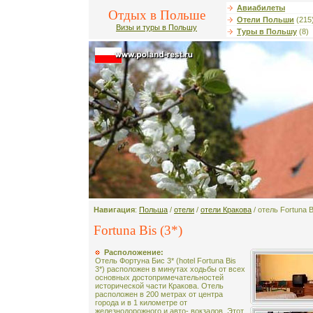
Авиабилеты
Отдых в Польше
Отели Польши
(215
Визы и туры в Польшу
Туры в Польшу
(8)
Навигация
:
Польша
/
отели
/
отели Кракова
/ отель Fortuna B
Fortuna Bis (3*)
Расположение:
Отель Фортуна Бис 3* (hotel Fortuna Bis
3*) расположен в минутах ходьбы от всех
основных достопримечательностей
исторической части Кракова. Отель
расположен в 200 метрах от центра
города и в 1 километре от
железнодорожного и авто- вокзалов. Этот