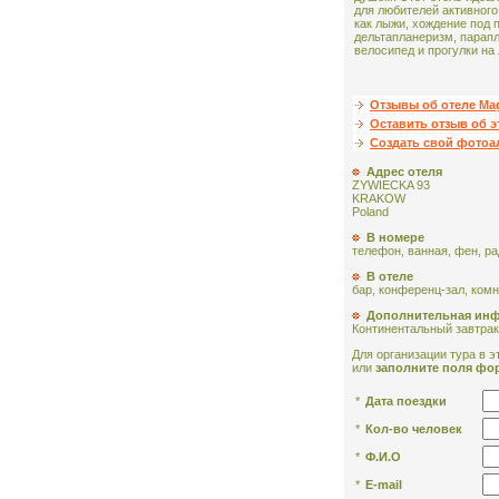
для любителей активного
как лыжи, хождение под 
дельтапланеризм, парап
велосипед и прогулки на
Отзывы об отеле Ma
Оставить отзыв об э
Создать свой фото
Адрес отеля
ZYWIECKA 93
KRAKOW
Poland
В номере
телефон, ванная, фен, ра
В отеле
бар, конференц-зал, комн
Дополнительная ин
Континентальный завтрак
Для организации тура в эт
или
заполните поля фо
*
Дата поездки
*
Кол-во человек
*
Ф.И.О
*
E-mail