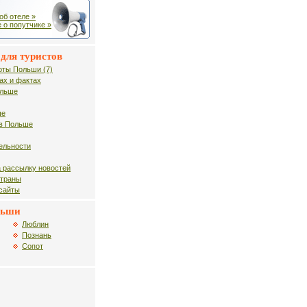
об отеле »
 о попутчике »
для туристов
рты Польши (7)
ах и фактах
ольше
ше
в Польше
ельности
 рассылку новостей
страны
 сайты
льши
Люблин
Познань
Сопот