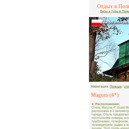
Отдых в Пол
Визы и туры в Пол
Навигация
:
Польша
/
от
Magura (4*)
Расположение:
Отель Магула 4* (hotel M
расположен в 2 километр
города. Отель предлагае
посетителям номера, о
тумбочками, телефоном,
телевидением, радио и в
душем. Этот отель идеа