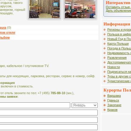
Интерактив
 отдыха, такого
парусом,
Оставить отзыв 
ланеризм, горный
Дать объявление
 лошадях.
Информация 
gura
(0)
Регионы и куро
том отеле
Польша в цифр
альбом
Новый Год в П
Карта Польши
Погода в Поль
Недвижимость 
Развлечения
Достопримечат
дио, кабельное / спутниковое TV.
Новости
Подписаться на
аты для некурящих, парковка, ресторан, сервис в номер, сейф.
Туры в другие 
Туристические
формация
 включен в стоимость.
Курорты По
от отель звоните по тел: +7 (495)
785-88-10
(мн.),
Варшава
рмы заявки
:
Гданьск
Закопане
Краков