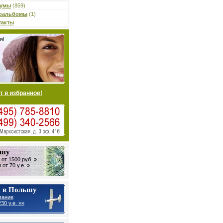
умы
(859)
оальбомы
(1)
такты
т в избранное!
ьшу
от 1500 руб. »
от 70 у.е. »
 в Польшу
вание
30 у.е. »»