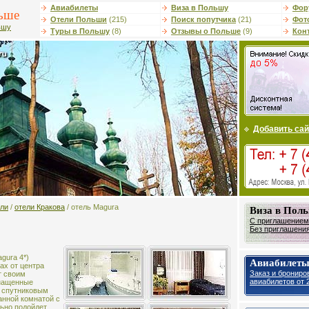
Авиабилеты
Виза в Польшу
Фор
ьше
Отели Польши
(215)
Поиск попутчика
(21)
Фот
ьшу
Туры в Польшу
(8)
Отзывы о Польше
(9)
Кон
Добавить сай
ели
/
отели Кракова
/ отель Magura
Виза в Пол
С приглашением 
Без приглашения 
agura 4*)
Авиабилеты
ах от центра
Заказ и брониро
т своим
авиабилетов от 2
снащенные
 спутниковым
анной комнатой с
льно подойдет