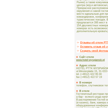
Рынке) а также комуника
центра (ж/д и автовокзал,
Прекрасное расположен
окружения и самой гости
место идеальным для пр
командировок, конферен
туристических поездок. 
предлагается 395 мест в
154 двухместных номера
номерах есть возможнос
дополнительную кровать)
Отзывы об отеле PT
Оставить отзыв об э
Создать свой фото
Сайт отеля
www.hotel-wyspianski.pl
Адрес отеля
HOTEL PTTK WYSPIAŃSK
ul.Westerplatte 15, 31-033
tel. (+4812) 422 95 00
fax (+4812) 422 57 19
В номере
телефон, спутниковое те
В отеле
Гостиничный ресторан пр
а бар - всякого рода напи
В распоряжении Гостей о
(в казино), банк, камера
оборудованные конференц