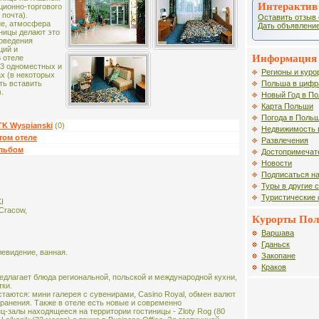
Интерактив
ционно-торгового
 почта).
Оставить отзыв 
ие, атмосфера
Дать объявление
ницы делают это
оведения
ций и
Информация 
В отеле
 3 одноместных и
Регионы и куро
х (в некоторых
Польша в цифр
ть вставить
.
Новый Год в П
Карта Польши
Погода в Поль
TK Wyspianski
(0)
Недвижимость 
том отеле
Развлечения
альбом
Достопримечат
Новости
Подписаться на
Туры в другие 
Туристические
I
 Cracow,
Курорты По
Варшава
Гданьск
левидение, ванная.
Закопане
Краков
едлагает блюда региональной, польской и международной кухни,
тки.
стаются: мини галерея с сувенирами, Casino Royal, обмен валют
 хранения. Также в отеле есть новые и современно
-залы находящееся на территории гостиницы - Zloty Rog (80