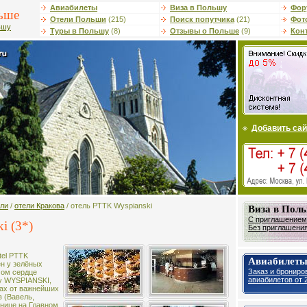
Авиабилеты
Виза в Польшу
Фор
ьше
Отели Польши
(215)
Поиск попутчика
(21)
Фот
ьшу
Туры в Польшу
(8)
Отзывы о Польше
(9)
Кон
Добавить сай
ели
/
отели Кракова
/ отель PTTK Wyspianski
Виза в Пол
С приглашением 
i (3*)
Без приглашения 
tel PTTK
Авиабилеты
ен у зелёных
Заказ и брониро
мом сердце
авиабилетов от 2
цу WYSPIANSKI,
ах от важнейших
 (Вавель,
ннице на Главном