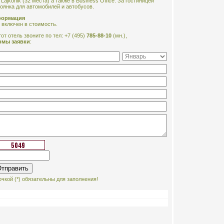
 Lajkonik (32 места) а также в Business Office. За гостиницей
оянка для автомобилей и автобусов.
формация
 включен в стоимость.
от отель звоните по тел: +7 (495)
785-88-10
(мн.),
рмы заявки
:
чкой (*) обязательны для заполнения!