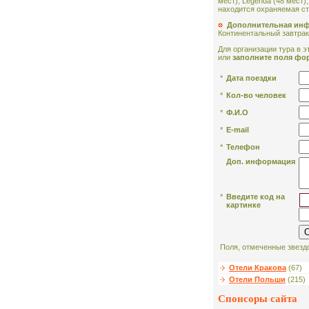
мест), Legenda (48 мест),
находится охраняемая ст
Дополнительная ин
Континентальный завтрак
Для организации тура в эт
или
заполните поля фо
*
Дата поездки
*
Кол-во человек
*
Ф.И.О
*
E-mail
*
Телефон
Доп. информация
*
Введите код на
картинке
Поля, отмеченные звездо
Отели Кракова
(67)
Отели Польши
(215)
Спонсоры сайта