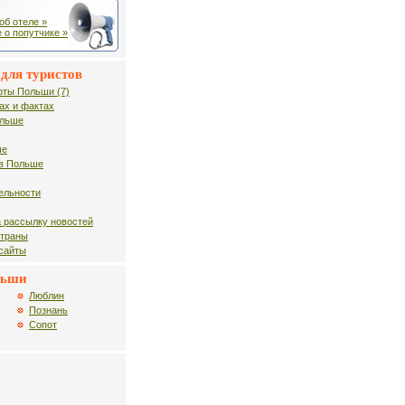
об отеле »
 о попутчике »
для туристов
рты Польши (7)
ах и фактах
ольше
ше
в Польше
ельности
 рассылку новостей
страны
 сайты
льши
Люблин
Познань
Сопот