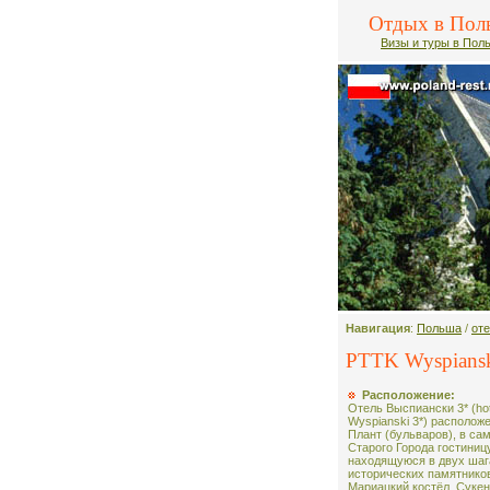
Отдых в Пол
Визы и туры в Пол
Навигация
:
Польша
/
от
PTTK Wyspiansk
Расположение:
Отель Выспиански 3* (ho
Wyspianski 3*) располож
Плант (бульваров), в са
Старого Города гостини
находящуюся в двух шаг
исторических памятников
Мариацкий костёл, Суке