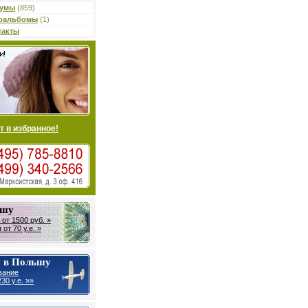
умы
(859)
оальбомы
(1)
такты
т в избранное!
ьшу
от 1500 руб. »
от 70 у.е. »
 в Польшу
вание
30 у.е. »»