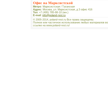
Офис на Марксистской
Метро
: Марксистская / Таганская
Адрес
: Москва, ул. Марксистская, д 3 офис 416
Тел
: +7 (495) 785-88-10 (мн.)
E-mail
:
info@poland-rest.ru
© 2005-2014, poland-rest.ru Все права защищены.
Полное или частичное использование любых материалов во
ссылке на www.poland-rest.ru!