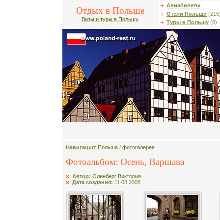
Авиабилеты
Отдых в Польше
Отели Польши
(215
Визы и туры в Польшу
Туры в Польшу
(8)
Навигация
:
Польша
/
фотогалерея
Фотоальбом: Осень, Варшава
Автор:
Оленберг Виктория
Дата создания:
11.08.2008