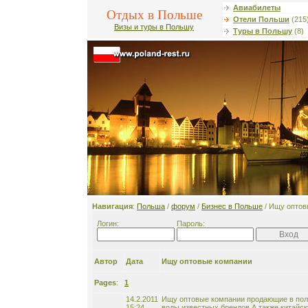
Авиабилеты
Отдых в Польше
Отели Польши
(215
Визы и туры в Польшу
Туры в Польшу
(8)
Навигация
:
Польша
/
форум
/
Бизнес в Польше
/ Ищу оптов
Логин:
Пароль:
Автор
Дата
Ищу оптовые компании
Pages
:
1
14.2.2011
Ищу оптовые компании продающие в пол
15:24
воды известных брендов.А также китайс