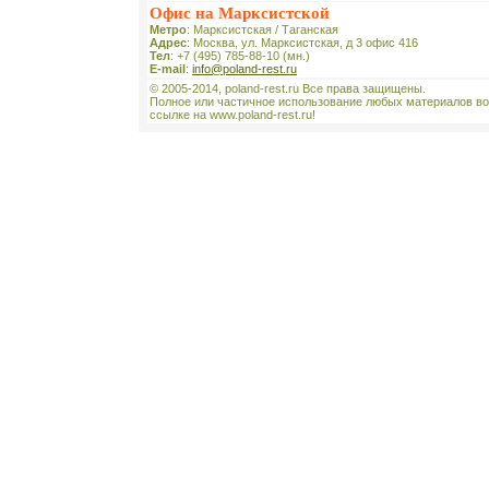
Офис на Марксистской
Метро
: Марксистская / Таганская
Адрес
: Москва, ул. Марксистская, д 3 офис 416
Тел
: +7 (495) 785-88-10 (мн.)
E-mail
:
info@poland-rest.ru
© 2005-2014, poland-rest.ru Все права защищены.
Полное или частичное использование любых материалов во
ссылке на www.poland-rest.ru!